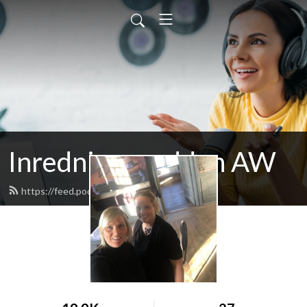
Inredningspodden AW
https://feed.podbean.com/awstudio/feed.xml