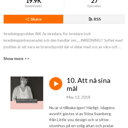
19.9K
27
Downloads
Episodes
Share
RSS
Inredningspodden AW. Av inredare, för inredare (och 
inredningsintresserade) och den handlar om.....INREDNING!! Syftet med 
podden är att vara en branschpodd där vi delar med oss av våra och 
vårt stora nätverks bästa tips och trix. Vi gör studiebesök hos 
Show more >>
leverantörer och mässor. Följ med in i vår värld. Vi lovar massor av 
inspiration. Ett supernätverkande i Pod format. Häng med, nu kör vi!! 
Royalty free music from Bensound
10. Att nå sina
mål
May 13, 2018
Nu är vi tillbaka igen! Härligt. Idagens
avsnitt gästas vi av Stina Svanberg
från Little you design och vi sitter
utomhus på en solig altan och pratar